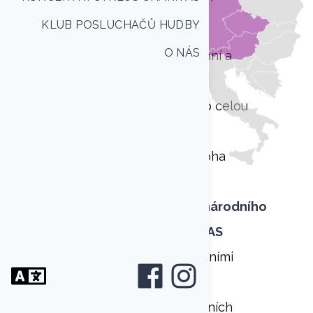
o následující:
KLUB POSLUCHAČŮ HUDBY
O NÁS
ubytování skupiny, stravování a
doprava
průvodcovský doprovod po celou
dobu koncertního turné
koncerty v některém z mnoha
krásných sálů a kostelů
zařazení koncertu do
Mezinárodního
koncertního cyklu CHARITAS
společné vystoupení s místními
soubory
zapůjčení a doprava hudebních